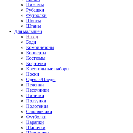
Пижамы
Рубашки
Футболки
Шорты
Штаны
Для малышей
Назад
Боди
Комбинезоны
Конверты
Костюмы
Кофточки
Крестильные наборы
Носки
Одеяла/Пледы
Пеленки
Песочники
Пинетки
Ползунки
Полотенца
Слюнявчики
Футболки
Царапки
Шапочки
Штанишки