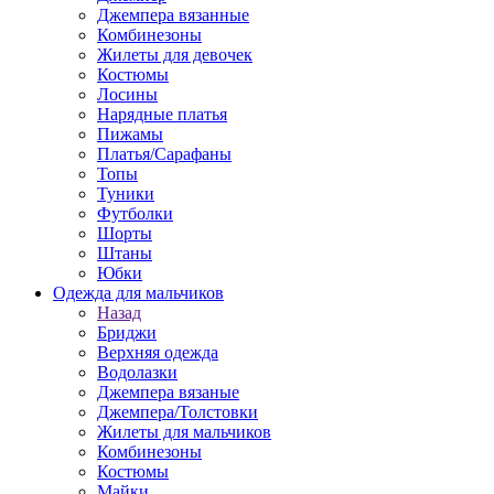
Джемпера вязанные
Комбинезоны
Жилеты для девочек
Костюмы
Лосины
Нарядные платья
Пижамы
Платья/Сарафаны
Топы
Туники
Футболки
Шорты
Штаны
Юбки
Одежда для мальчиков
Назад
Бриджи
Верхняя одежда
Водолазки
Джемпера вязаные
Джемпера/Толстовки
Жилеты для мальчиков
Комбинезоны
Костюмы
Майки