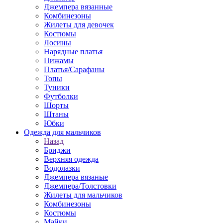
Джемпера вязанные
Комбинезоны
Жилеты для девочек
Костюмы
Лосины
Нарядные платья
Пижамы
Платья/Сарафаны
Топы
Туники
Футболки
Шорты
Штаны
Юбки
Одежда для мальчиков
Назад
Бриджи
Верхняя одежда
Водолазки
Джемпера вязаные
Джемпера/Толстовки
Жилеты для мальчиков
Комбинезоны
Костюмы
Майки