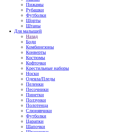
Пижамы
Рубашки
Футболки
Шорты
Штаны
Для малышей
Назад
Боди
Комбинезоны
Конверты
Костюмы
Кофточки
Крестильные наборы
Носки
Одеяла/Пледы
Пеленки
Песочники
Пинетки
Ползунки
Полотенца
Слюнявчики
Футболки
Царапки
Шапочки
Штанишки