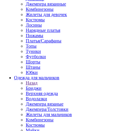
Джемпера вязанные
Комбинезоны
Жилеты для девочек
Костюмы
Лосины
Нарядные платья
Пижамы
Платья/Сарафаны
Топы
Туники
Футболки
Шорты
Штаны
Юбки
Одежда для мальчиков
Назад
Бриджи
Верхняя одежда
Водолазки
Джемпера вязаные
Джемпера/Толстовки
Жилеты для мальчиков
Комбинезоны
Костюмы
Майки