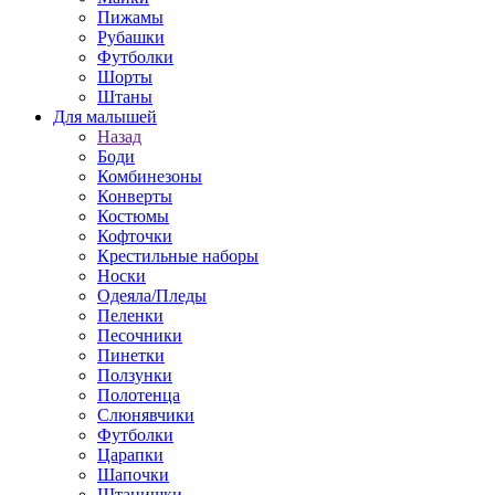
Пижамы
Рубашки
Футболки
Шорты
Штаны
Для малышей
Назад
Боди
Комбинезоны
Конверты
Костюмы
Кофточки
Крестильные наборы
Носки
Одеяла/Пледы
Пеленки
Песочники
Пинетки
Ползунки
Полотенца
Слюнявчики
Футболки
Царапки
Шапочки
Штанишки