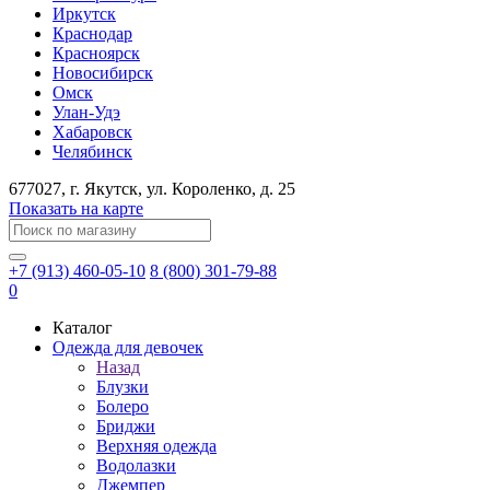
Иркутск
Краснодар
Красноярск
Новосибирск
Омск
Улан-Удэ
Хабаровск
Челябинск
677027
, г.
Якутск
, ул.
Короленко, д. 25
Показать на карте
+7 (913) 460-05-10
8 (800) 301-79-88
0
Каталог
Одежда для девочек
Назад
Блузки
Болеро
Бриджи
Верхняя одежда
Водолазки
Джемпер