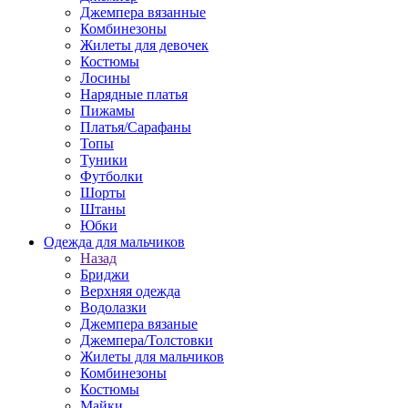
Джемпера вязанные
Комбинезоны
Жилеты для девочек
Костюмы
Лосины
Нарядные платья
Пижамы
Платья/Сарафаны
Топы
Туники
Футболки
Шорты
Штаны
Юбки
Одежда для мальчиков
Назад
Бриджи
Верхняя одежда
Водолазки
Джемпера вязаные
Джемпера/Толстовки
Жилеты для мальчиков
Комбинезоны
Костюмы
Майки