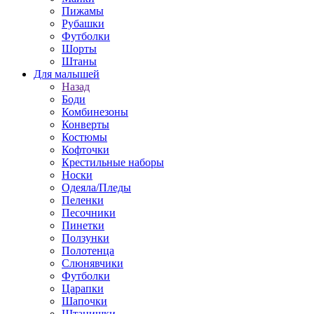
Пижамы
Рубашки
Футболки
Шорты
Штаны
Для малышей
Назад
Боди
Комбинезоны
Конверты
Костюмы
Кофточки
Крестильные наборы
Носки
Одеяла/Пледы
Пеленки
Песочники
Пинетки
Ползунки
Полотенца
Слюнявчики
Футболки
Царапки
Шапочки
Штанишки